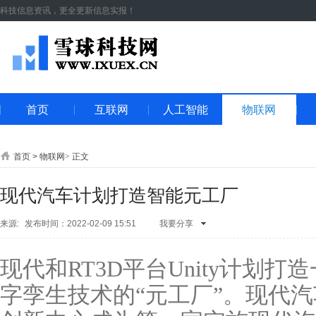
科技信息资讯，更全更新信息实报！
首页
互联网
人工智能
物联网
首页
>
物联网
>
正文
现代汽车计划打造智能元工厂
来源:
发布时间：2022-02-09 15:51
我要分享
QQ空间
腾讯
朋友
新浪微
现代和RT3D平台Unity计划
博
人人网
开
心网
微信
QQ
好友
腾讯微
字孪生技术的“元工厂”。现代
博