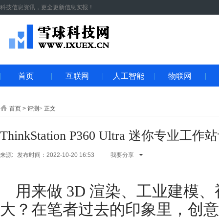
科技信息资讯，更全更新信息实报！
首页
互联网
人工智能
物联网
首页
>
评测
>
正文
ThinkStation P360 Ultra 迷
来源:
发布时间：2022-10-20 16:53
我要分享
QQ空间
腾讯
朋友
新浪微
博
人人网
开
用来做 3D 渲染、工业建模
心网
微信
QQ
好友
腾讯微
大？在笔者过去的印象里，创意
博