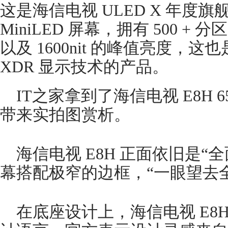
这是海信电视 ULED X 年度
博
MiniLED 屏幕，拥有 500 
以及 1600nit 的峰值亮度，
XDR 显示技术的产品。
IT之家拿到了海信电视 E8H 
带来实拍图赏析。
海信电视 E8H 正面依旧是“全
幕搭配极窄的边框，“一眼望去
在底座设计上，海信电视 E8H