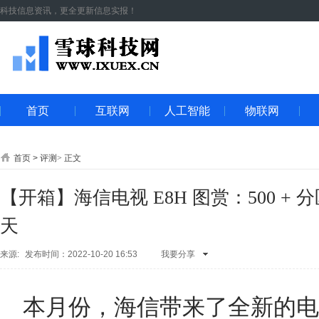
科技信息资讯，更全更新信息实报！
首页
互联网
人工智能
物联网
首页
>
评测
>
正文
【开箱】海信电视 E8H 图赏：500 + 分
天
来源:
发布时间：2022-10-20 16:53
我要分享
QQ空间
腾讯
朋友
新浪微
博
人人网
开
本月份，海信带来了全新的电视
心网
微信
QQ
好友
腾讯微