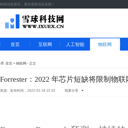
科技信息资讯，更全更新信息实报！
首页
互联网
人工智能
物联网
首页
>
物联网
>
正文
Forrester：2022 年芯片短缺将限制物
来源:
发布时间：2022-01-18 15:33
我要分享
QQ空间
腾讯
朋友
新浪微
博
人人网
开
心网
微信
QQ
好友
腾讯微
博